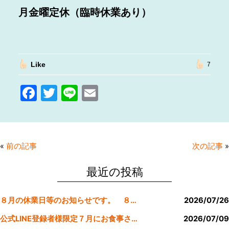
月金曜定休（臨時休業あり）
Like
7
F
T
Li
E
a
w
n
m
c
itt
e
ai
e
er
l
«
前の記事
次の記事
»
b
o
最近の投稿
o
８月の休業日等のお知らせです。 ８月より定休日は金曜日のみにします。
2026/07/26
k
公式LINE登録者様限定７月にお食事された方にサービスクーポン発行
2026/07/09