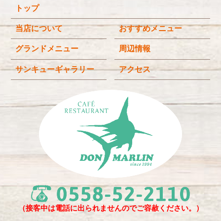
トップ
2025年11月
(3)
2025年9月
(3)
当店について
おすすめメニュー
2025年8月
(4)
グランドメニュー
周辺情報
2025年7月
(4)
サンキューギャラリー
アクセス
2025年6月
(3)
2025年4月
(2)
2025年3月
(2)
2025年2月
(6)
2024年12月
(1)
2024年11月
(4)
2024年10月
(1)
2024年9月
(5)
（接客中は電話に出られませんのでご容赦ください。）