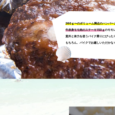
260ｇ〜のボリューム満点のハンバー
牛赤身モモ肉のステーキ150ｇ
のモモ
意外と体力を使うバイク乗りにぴった
もちろん、バイクでお越しいただかな