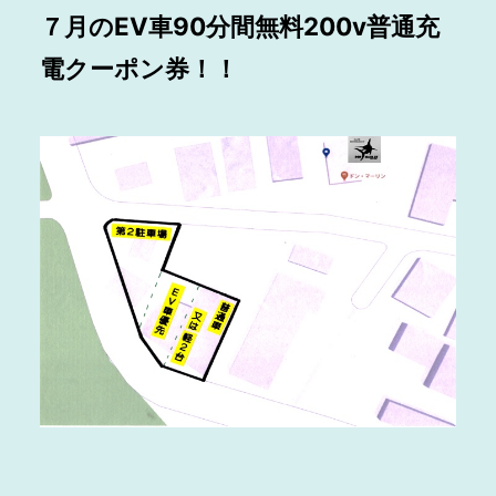
７月のEV車90分間無料200v普通充
電クーポン券！！