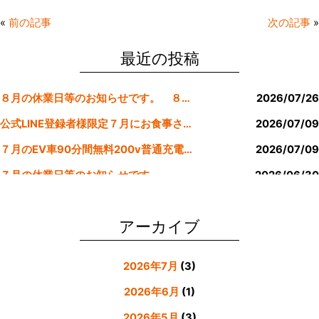
e
er
l
«
前の記事
次の記事
»
b
o
最近の投稿
o
８月の休業日等のお知らせです。 ８月より定休日は金曜日のみにします。
2026/07/26
k
公式LINE登録者様限定７月にお食事された方にサービスクーポン発行
2026/07/09
７月のEV車90分間無料200v普通充電クーポン券！！
2026/07/09
７月の休業日等のお知らせです。
2026/06/30
公式LINE登録者様限定６月にお食事された方にサービスクーポン発行
2026/05/31
アーカイブ
2026年7月
(3)
2026年6月
(1)
2026年5月
(3)