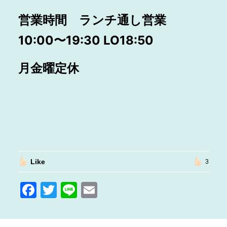
営業時間 ランチ通し営業
10:00〜19:30 LO18:50
月金曜定休
Like
3
F
T
Li
E
a
w
n
m
c
itt
e
ai