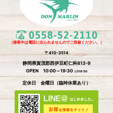
2025年2月
(6)
2024年12月
(1)
2024年11月
(4)
2024年10月
(1)
2024年9月
(5)
（接客中は電話に出られませんのでご容赦ください。）
2024年8月
(1)
〒410-3514
2024年7月
(2)
静岡県賀茂郡西伊豆町仁科813-9
2024年6月
(4)
OPEN 10:00～19:30
LO18:50
2024年5月
(4)
定休日 金曜日
（
臨時休業あり）
2024年4月
(2)
2024年3月
(5)
2024年2月
(3)