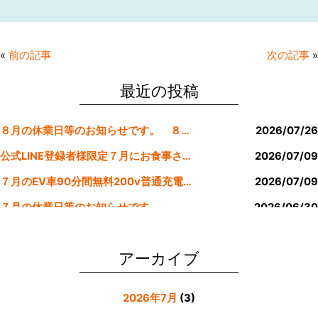
a
w
n
m
c
itt
e
ai
e
er
l
«
前の記事
次の記事
»
b
o
最近の投稿
o
８月の休業日等のお知らせです。 ８月より定休日は金曜日のみにします。
2026/07/26
k
公式LINE登録者様限定７月にお食事された方にサービスクーポン発行
2026/07/09
７月のEV車90分間無料200v普通充電クーポン券！！
2026/07/09
７月の休業日等のお知らせです。
2026/06/30
公式LINE登録者様限定６月にお食事された方にサービスクーポン発行
2026/05/31
アーカイブ
2026年7月
(3)