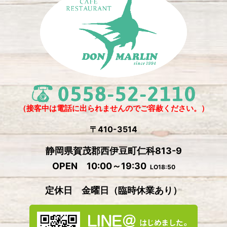
2025年3月
(2)
2025年2月
(6)
2024年12月
(1)
2024年11月
(4)
2024年10月
(1)
2024年9月
(5)
（接客中は電話に出られませんのでご容赦ください。）
2024年8月
(1)
〒410-3514
2024年7月
(2)
静岡県賀茂郡西伊豆町仁科813-9
2024年6月
(4)
OPEN 10:00～19:30
LO18:50
2024年5月
(4)
定休日 金曜日
（
臨時休業あり）
2024年4月
(2)
2024年3月
(5)