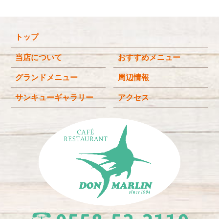
2026年1月
(3)
2025年12月
(4)
トップ
2025年11月
(3)
2025年9月
(3)
当店について
おすすめメニュー
2025年8月
(4)
グランドメニュー
周辺情報
2025年7月
(4)
サンキューギャラリー
アクセス
2025年6月
(3)
2025年4月
(2)
2025年3月
(2)
2025年2月
(6)
2024年12月
(1)
2024年11月
(4)
2024年10月
(1)