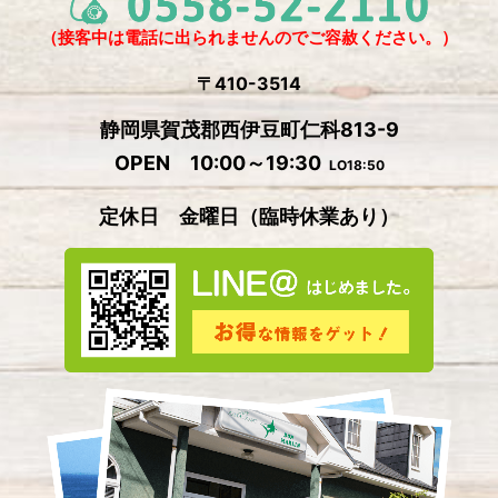
2024年9月
(5)
（接客中は電話に出られませんのでご容赦ください。）
2024年8月
(1)
〒410-3514
2024年7月
(2)
静岡県賀茂郡西伊豆町仁科813-9
2024年6月
(4)
OPEN 10:00～19:30
LO18:50
2024年5月
(4)
定休日 金曜日
（
臨時休業あり）
2024年4月
(2)
2024年3月
(5)
2024年2月
(3)
2024年1月
(3)
2023年12月
(4)
2023年11月
(2)
2023年10月
(5)