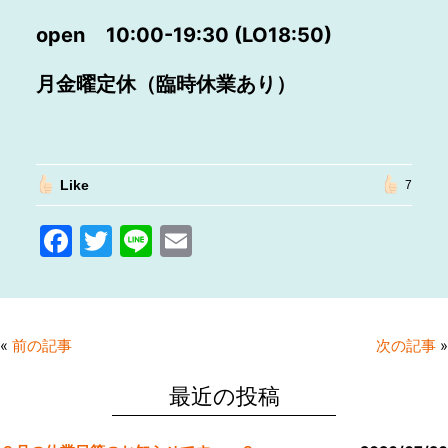
open
10:00-19:30 (LO18:50)
月金曜定休（臨時休業あり）
Like
7
F
T
Li
E
a
w
n
m
c
itt
e
ai
e
er
l
«
前の記事
次の記事
»
b
o
最近の投稿
o