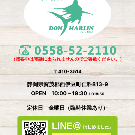
2025年3月
(2)
2025年2月
(6)
2024年12月
(1)
2024年11月
(4)
2024年10月
(1)
2024年9月
(5)
（接客中は電話に出られませんのでご容赦ください。）
2024年8月
(1)
〒410-3514
2024年7月
(2)
静岡県賀茂郡西伊豆町仁科813-9
2024年6月
(4)
OPEN 10:00～19:30
LO18:50
2024年5月
(4)
定休日 金曜日
（
臨時休業あり）
2024年4月
(2)
2024年3月
(5)
2024年2月
(3)