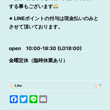
する事もございます
※ LINEポイントの付与は現金払いのみと
させて頂いております。
open
10:00-18:30 (LO18:00)
金曜定休（臨時休業あり）
Like
7
F
T
Li
E
a
w
n
m