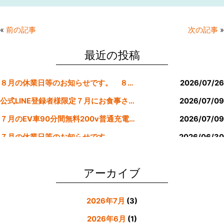
c
itt
e
ai
e
er
l
«
前の記事
次の記事
»
b
o
最近の投稿
o
８月の休業日等のお知らせです。 ８月より定休日は金曜日のみにします。
2026/07/26
k
公式LINE登録者様限定７月にお食事された方にサービスクーポン発行
2026/07/09
７月のEV車90分間無料200v普通充電クーポン券！！
2026/07/09
７月の休業日等のお知らせです。
2026/06/30
公式LINE登録者様限定６月にお食事された方にサービスクーポン発行
2026/05/31
アーカイブ
2026年7月
(3)
2026年6月
(1)