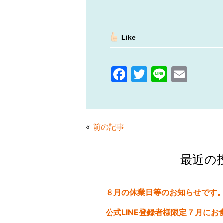
Like
F
T
Li
E
a
w
n
m
c
itt
e
ai
e
er
l
«
前の記事
b
o
最近の
o
k