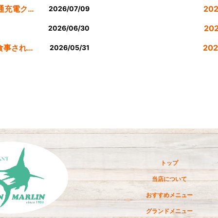
７月のEV車90分間無料200v普通充電クーポン券！！
20
2026/07/09
。
20
2026/06/30
公式LINE登録者様限定６月にお食事された方にサービスクーポン発行
20
2026/05/31
20
20
20
20
20
トップ
20
当店について
20
おすすめメニュー
20
グランドメニュー