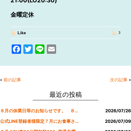
21:00(LO20:30)
金曜定休
Like
3
F
T
Li
E
a
w
n
m
c
itt
e
ai
e
er
l
«
前の記事
次の記事
»
b
o
最近の投稿
o
８月の休業日等のお知らせです。 ８月より定休日は金曜日のみにします。
2026/07/26
k
公式LINE登録者様限定７月にお食事された方にサービスクーポン発行
2026/07/09