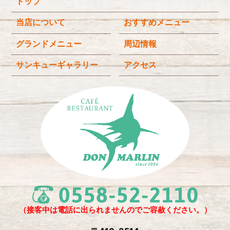
トップ
2025年11月
(3)
2025年9月
(3)
当店について
おすすめメニュー
2025年8月
(4)
グランドメニュー
周辺情報
2025年7月
(4)
サンキューギャラリー
アクセス
2025年6月
(3)
2025年4月
(2)
2025年3月
(2)
2025年2月
(6)
2024年12月
(1)
2024年11月
(4)
2024年10月
(1)
2024年9月
(5)
（接客中は電話に出られませんのでご容赦ください。）
2024年8月
(1)