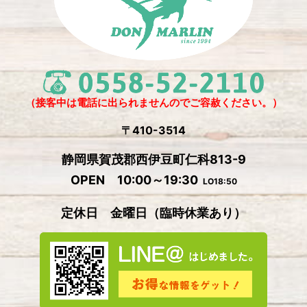
2024年12月
(1)
2024年11月
(4)
2024年10月
(1)
2024年9月
(5)
（接客中は電話に出られませんのでご容赦ください。）
2024年8月
(1)
〒410-3514
2024年7月
(2)
静岡県賀茂郡西伊豆町仁科813-9
2024年6月
(4)
OPEN 10:00～19:30
LO18:50
2024年5月
(4)
定休日 金曜日
（
臨時休業あり）
2024年4月
(2)
2024年3月
(5)
2024年2月
(3)
2024年1月
(3)