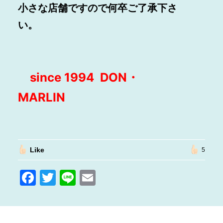
小さな店舗ですので何卒ご了承下さ
い。
since 1994 DON・
MARLIN
Like
5
F
T
Li
E
a
w
n
m
c
itt
e
ai