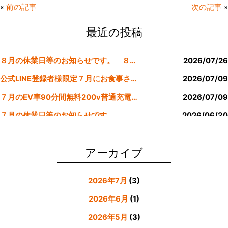
e
er
l
«
前の記事
次の記事
»
b
o
最近の投稿
o
８月の休業日等のお知らせです。 ８月より定休日は金曜日のみにします。
2026/07/26
k
公式LINE登録者様限定７月にお食事された方にサービスクーポン発行
2026/07/09
７月のEV車90分間無料200v普通充電クーポン券！！
2026/07/09
７月の休業日等のお知らせです。
2026/06/30
公式LINE登録者様限定６月にお食事された方にサービスクーポン発行
2026/05/31
アーカイブ
2026年7月
(3)
2026年6月
(1)
2026年5月
(3)