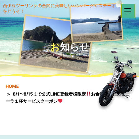
西伊豆ツーリングの合間に美味しいハンバーグやステーキ
をどうぞ！
お知らせ
HOME
8/1〜8/15まで公式LINE登録者様限定
お食事された方にコ
ーラ１杯サービスクーポン