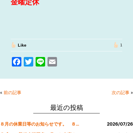
金曜定休
Like
1
F
T
Li
E
a
w
n
m
c
itt
e
ai
e
er
l
«
前の記事
次の記事
»
b
o
最近の投稿
o
８月の休業日等のお知らせです。 ８月より定休日は金曜日のみにします。
2026/07/26
k