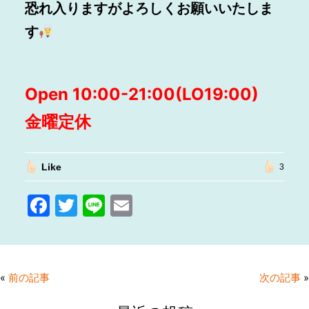
恐れ入りますがよろしくお願いいたしま
す
Open 10:00-21:00(LO19:00)
金曜定休
Like
3
F
T
Li
E
a
w
n
m
c
itt
e
ai
e
er
l
«
前の記事
次の記事
»
b