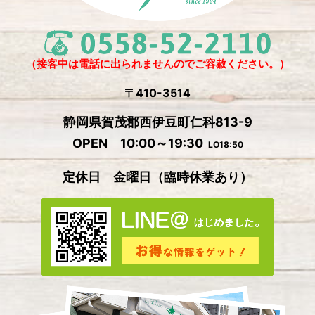
2024年11月
(4)
2024年10月
(1)
2024年9月
(5)
（接客中は電話に出られませんのでご容赦ください。）
2024年8月
(1)
〒410-3514
2024年7月
(2)
静岡県賀茂郡西伊豆町仁科813-9
2024年6月
(4)
OPEN 10:00～19:30
LO18:50
2024年5月
(4)
定休日 金曜日
（
臨時休業あり）
2024年4月
(2)
2024年3月
(5)
2024年2月
(3)
2024年1月
(3)
2023年12月
(4)
2023年11月
(2)