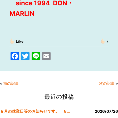
since 1994 DON・
MARLIN
Like
2
F
T
Li
E
a
w
n
m
c
itt
e
ai
e
er
l
«
前の記事
次の記事
»
b
o
最近の投稿
o
８月の休業日等のお知らせです。 ８月より定休日は金曜日のみにします。
2026/07/26
k