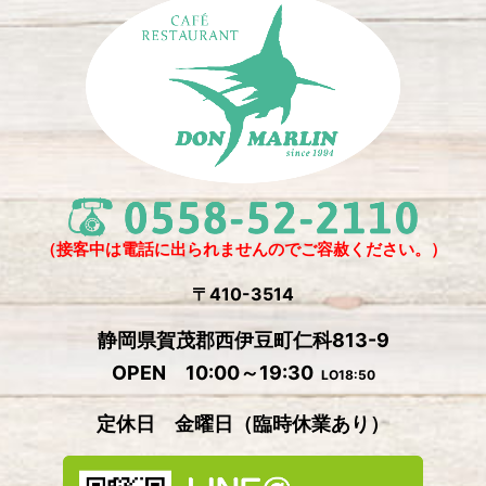
2025年4月
(2)
2025年3月
(2)
2025年2月
(6)
2024年12月
(1)
2024年11月
(4)
2024年10月
(1)
2024年9月
(5)
（接客中は電話に出られませんのでご容赦ください。）
2024年8月
(1)
〒410-3514
2024年7月
(2)
静岡県賀茂郡西伊豆町仁科813-9
2024年6月
(4)
OPEN 10:00～19:30
LO18:50
2024年5月
(4)
定休日 金曜日
（
臨時休業あり）
2024年4月
(2)
2024年3月
(5)