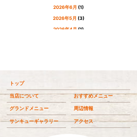
2026年6月
(1)
2026年5月
(3)
2026年4月
(1)
2026年3月
(4)
2026年2月
(5)
2026年1月
(3)
2025年12月
(4)
トップ
2025年11月
(3)
2025年9月
(3)
当店について
おすすめメニュー
2025年8月
(4)
グランドメニュー
周辺情報
2025年7月
(4)
サンキューギャラリー
アクセス
2025年6月
(3)