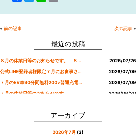
a
w
n
m
c
itt
e
ai
e
er
l
«
前の記事
次の記事
»
b
o
最近の投稿
o
８月の休業日等のお知らせです。 ８月より定休日は金曜日のみにします。
2026/07/26
k
公式LINE登録者様限定７月にお食事された方にサービスクーポン発行
2026/07/09
７月のEV車90分間無料200v普通充電クーポン券！！
2026/07/09
７月の休業日等のお知らせです。
2026/06/30
公式LINE登録者様限定６月にお食事された方にサービスクーポン発行
2026/05/31
アーカイブ
2026年7月
(3)