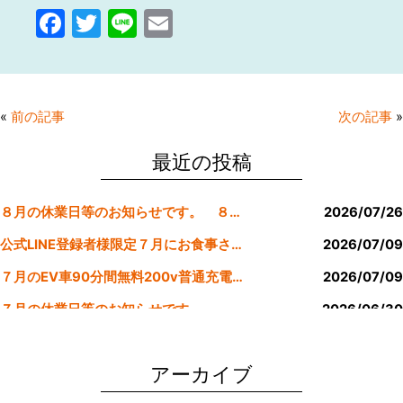
F
T
Li
E
a
w
n
m
c
itt
e
ai
e
er
l
«
前の記事
次の記事
»
b
o
最近の投稿
o
８月の休業日等のお知らせです。 ８月より定休日は金曜日のみにします。
2026/07/26
k
公式LINE登録者様限定７月にお食事された方にサービスクーポン発行
2026/07/09
７月のEV車90分間無料200v普通充電クーポン券！！
2026/07/09
７月の休業日等のお知らせです。
2026/06/30
公式LINE登録者様限定６月にお食事された方にサービスクーポン発行
2026/05/31
アーカイブ