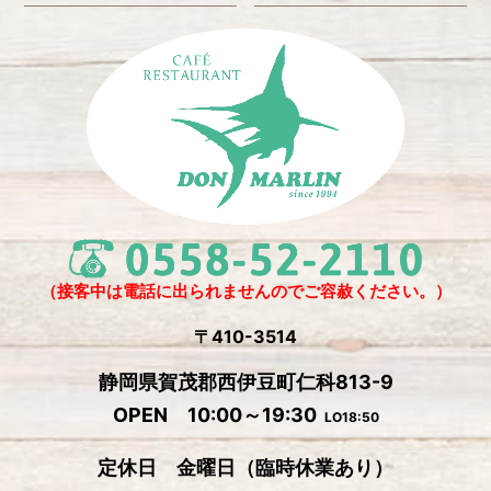
2025年6月
(3)
2025年4月
(2)
2025年3月
(2)
2025年2月
(6)
2024年12月
(1)
2024年11月
(4)
2024年10月
(1)
2024年9月
(5)
（接客中は電話に出られませんのでご容赦ください。）
2024年8月
(1)
〒410-3514
2024年7月
(2)
静岡県賀茂郡西伊豆町仁科813-9
2024年6月
(4)
OPEN 10:00～19:30
LO18:50
2024年5月
(4)
定休日 金曜日
（
臨時休業あり）
2024年4月
(2)