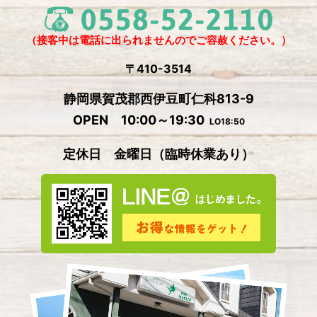
2024年10月
(1)
2024年9月
(5)
（接客中は電話に出られませんのでご容赦ください。）
2024年8月
(1)
〒410-3514
2024年7月
(2)
静岡県賀茂郡西伊豆町仁科813-9
2024年6月
(4)
OPEN 10:00～19:30
LO18:50
2024年5月
(4)
定休日 金曜日
（
臨時休業あり）
2024年4月
(2)
2024年3月
(5)
2024年2月
(3)
2024年1月
(3)
2023年12月
(4)
2023年11月
(2)
2023年10月
(5)