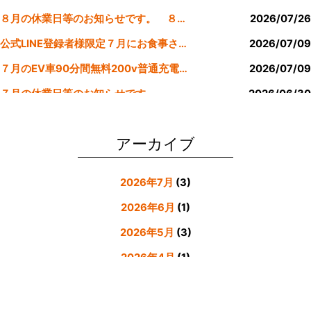
o
８月の休業日等のお知らせです。 ８月より定休日は金曜日のみにします。
2026/07/26
k
公式LINE登録者様限定７月にお食事された方にサービスクーポン発行
2026/07/09
７月のEV車90分間無料200v普通充電クーポン券！！
2026/07/09
７月の休業日等のお知らせです。
2026/06/30
公式LINE登録者様限定６月にお食事された方にサービスクーポン発行
2026/05/31
アーカイブ
2026年7月
(3)
2026年6月
(1)
2026年5月
(3)
2026年4月
(1)
2026年3月
(4)
2026年2月
(5)