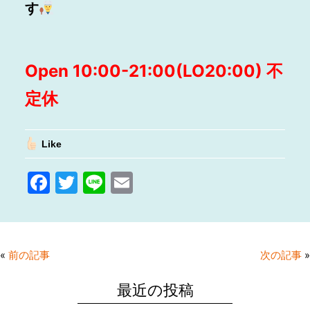
す
Open 10:00-21:00(LO20:00) 不
定休
Like
F
T
Li
E
a
w
n
m
c
itt
e
ai
e
er
l
«
前の記事
次の記事
»
b
o
最近の投稿