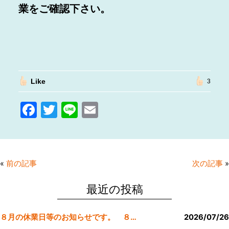
業をご確認下さい。
Like
3
F
T
Li
E
a
w
n
m
c
itt
e
ai
e
er
l
«
前の記事
次の記事
»
b
o
最近の投稿
o
８月の休業日等のお知らせです。 ８月より定休日は金曜日のみにします。
2026/07/26
k