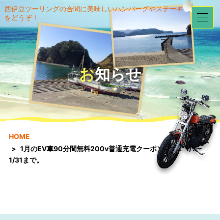
西伊豆ツーリングの合間に美味しいハンバーグやステーキ
をどうぞ！
お知らせ
HOME
1月のEV車90分間無料200v普通充電クーポン券！！ 1/1〜
1/31まで。