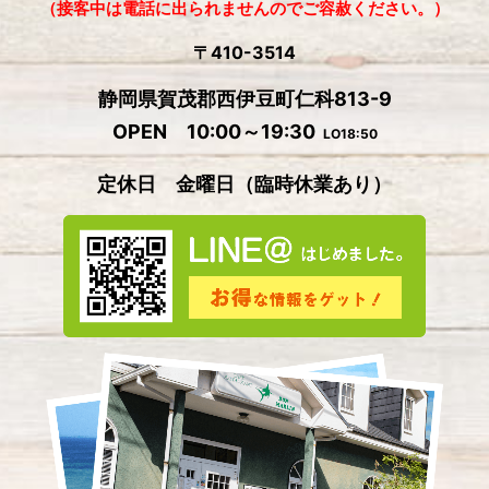
2024年9月
(5)
（接客中は電話に出られませんのでご容赦ください。）
2024年8月
(1)
〒410-3514
2024年7月
(2)
静岡県賀茂郡西伊豆町仁科813-9
2024年6月
(4)
OPEN 10:00～19:30
LO18:50
2024年5月
(4)
定休日 金曜日
（
臨時休業あり）
2024年4月
(2)
2024年3月
(5)
2024年2月
(3)
2024年1月
(3)
2023年12月
(4)
2023年11月
(2)
2023年10月
(5)
2023年9月
(3)