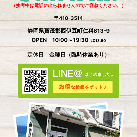
2024年9月
(5)
（接客中は電話に出られませんのでご容赦ください。）
2024年8月
(1)
〒410-3514
2024年7月
(2)
静岡県賀茂郡西伊豆町仁科813-9
2024年6月
(4)
OPEN 10:00～19:30
LO18:50
2024年5月
(4)
定休日 金曜日
（
臨時休業あり）
2024年4月
(2)
2024年3月
(5)
2024年2月
(3)
2024年1月
(3)
2023年12月
(4)
2023年11月
(2)
2023年10月
(5)
2023年9月
(3)