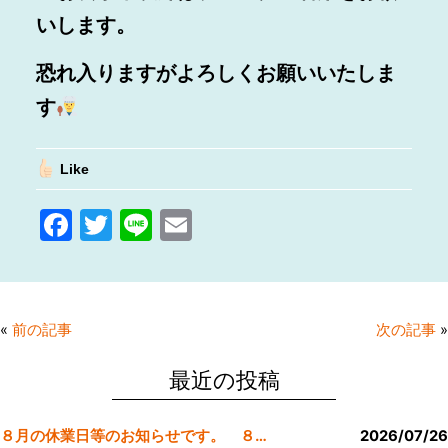
いします。
恐れ入りますがよろしくお願いいたしま
す
Like
F
T
Li
E
a
w
n
m
c
itt
e
ai
e
er
l
«
前の記事
次の記事
»
b
o
最近の投稿
o
８月の休業日等のお知らせです。 ８月より定休日は金曜日のみにします。
2026/07/26