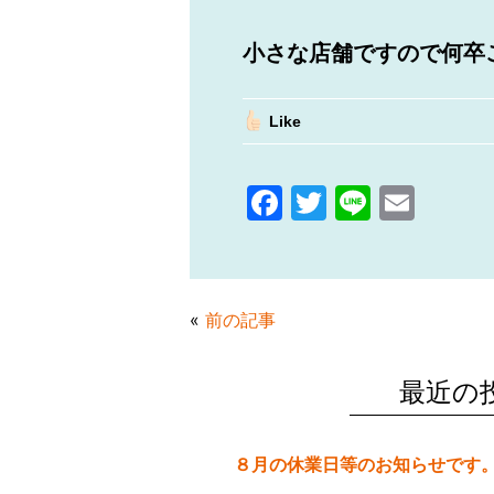
小さな店舗ですので何卒
Like
F
T
Li
E
a
w
n
m
c
itt
e
ai
e
er
l
«
前の記事
b
o
最近の
o
k