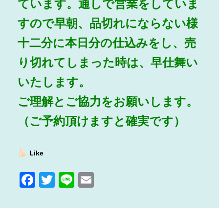
ています。通しで営業をしていま
すので早朝、品切れにならない様
十二分に本日分の仕込みをし、売
り切れてしまった時は、早仕舞い
いたします。
ご理解とご協力をお願いします。
（ご予約頂けますと確実です）
Like
F
T
Li
E
a
w
n
m
c
itt
e
ai