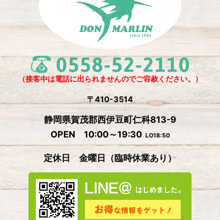
2025年2月
(6)
2024年12月
(1)
2024年11月
(4)
2024年10月
(1)
2024年9月
(5)
（接客中は電話に出られませんのでご容赦ください。）
2024年8月
(1)
〒410-3514
2024年7月
(2)
静岡県賀茂郡西伊豆町仁科813-9
2024年6月
(4)
OPEN 10:00～19:30
LO18:50
2024年5月
(4)
定休日 金曜日
（
臨時休業あり）
2024年4月
(2)
2024年3月
(5)
2024年2月
(3)
2024年1月
(3)