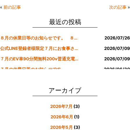
e
er
l
«
前の記事
次の記事
»
b
o
最近の投稿
o
８月の休業日等のお知らせです。 ８月より定休日は金曜日のみにします。
2026/07/26
k
公式LINE登録者様限定７月にお食事された方にサービスクーポン発行
2026/07/09
７月のEV車90分間無料200v普通充電クーポン券！！
2026/07/09
７月の休業日等のお知らせです。
2026/06/30
公式LINE登録者様限定６月にお食事された方にサービスクーポン発行
2026/05/31
アーカイブ
2026年7月
(3)
2026年6月
(1)
2026年5月
(3)