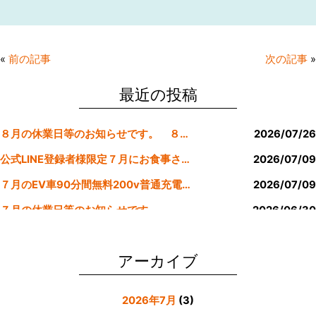
a
w
n
m
c
itt
e
ai
e
er
l
«
前の記事
次の記事
»
b
o
最近の投稿
o
８月の休業日等のお知らせです。 ８月より定休日は金曜日のみにします。
2026/07/26
k
公式LINE登録者様限定７月にお食事された方にサービスクーポン発行
2026/07/09
７月のEV車90分間無料200v普通充電クーポン券！！
2026/07/09
７月の休業日等のお知らせです。
2026/06/30
公式LINE登録者様限定６月にお食事された方にサービスクーポン発行
2026/05/31
アーカイブ
2026年7月
(3)