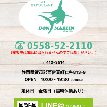
2025年3月
(2)
2025年2月
(6)
2024年12月
(1)
2024年11月
(4)
2024年10月
(1)
2024年9月
(5)
（接客中は電話に出られませんのでご容赦ください。）
2024年8月
(1)
〒410-3514
2024年7月
(2)
静岡県賀茂郡西伊豆町仁科813-9
2024年6月
(4)
OPEN 10:00～19:30
LO18:50
2024年5月
(4)
定休日 金曜日
（
臨時休業あり）
2024年4月
(2)
2024年3月
(5)