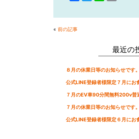
a
w
n
m
c
itt
e
ai
e
er
l
«
前の記事
b
o
最近の
o
k
７月の休業日等のお知らせです