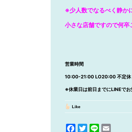
※少人数でなるべく静か
小さな店舗ですので何卒
営業時間
10:00-21:00 LO20:00
不定休
※
休業日は前日までにLINEで
Like
F
T
Li
E