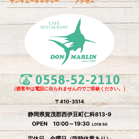
サンキューギャラリー
アクセス
2025年6月
(3)
2025年4月
(2)
2025年3月
(2)
2025年2月
(6)
2024年12月
(1)
2024年11月
(4)
2024年10月
(1)
2024年9月
(5)
（接客中は電話に出られませんのでご容赦ください。）
2024年8月
(1)
〒410-3514
2024年7月
(2)
静岡県賀茂郡西伊豆町仁科813-9
2024年6月
(4)
OPEN 10:00～19:30
LO18:50
2024年5月
(4)
定休日 金曜日
（
臨時休業あり）