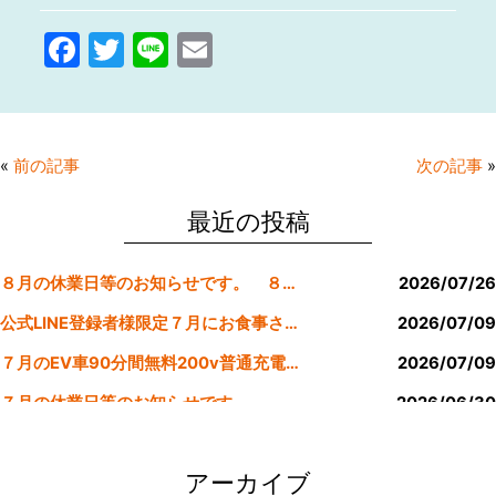
F
T
Li
E
a
w
n
m
c
itt
e
ai
e
er
l
«
前の記事
次の記事
»
b
o
最近の投稿
o
８月の休業日等のお知らせです。 ８月より定休日は金曜日のみにします。
2026/07/26
k
公式LINE登録者様限定７月にお食事された方にサービスクーポン発行
2026/07/09
７月のEV車90分間無料200v普通充電クーポン券！！
2026/07/09
７月の休業日等のお知らせです。
2026/06/30
公式LINE登録者様限定６月にお食事された方にサービスクーポン発行
2026/05/31
アーカイブ