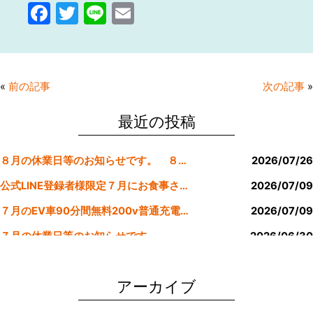
F
T
Li
E
a
w
n
m
c
itt
e
ai
e
er
l
«
前の記事
次の記事
»
b
o
最近の投稿
o
８月の休業日等のお知らせです。 ８月より定休日は金曜日のみにします。
2026/07/26
k
公式LINE登録者様限定７月にお食事された方にサービスクーポン発行
2026/07/09
７月のEV車90分間無料200v普通充電クーポン券！！
2026/07/09
７月の休業日等のお知らせです。
2026/06/30
公式LINE登録者様限定６月にお食事された方にサービスクーポン発行
2026/05/31
アーカイブ