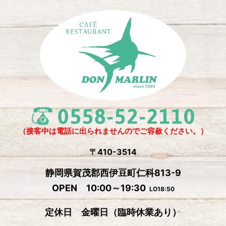
2025年6月
(3)
2025年4月
(2)
2025年3月
(2)
2025年2月
(6)
2024年12月
(1)
2024年11月
(4)
2024年10月
(1)
2024年9月
(5)
（接客中は電話に出られませんのでご容赦ください。）
2024年8月
(1)
〒410-3514
2024年7月
(2)
静岡県賀茂郡西伊豆町仁科813-9
2024年6月
(4)
OPEN 10:00～19:30
LO18:50
2024年5月
(4)
定休日 金曜日
（
臨時休業あり）
2024年4月
(2)