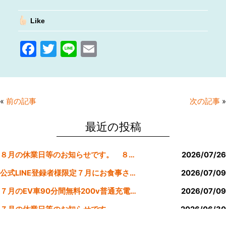
Like
F
T
Li
E
a
w
n
m
c
itt
e
ai
e
er
l
«
前の記事
次の記事
»
b
o
最近の投稿
o
８月の休業日等のお知らせです。 ８月より定休日は金曜日のみにします。
2026/07/26
k
公式LINE登録者様限定７月にお食事された方にサービスクーポン発行
2026/07/09
７月のEV車90分間無料200v普通充電クーポン券！！
2026/07/09
７月の休業日等のお知らせです。
2026/06/30