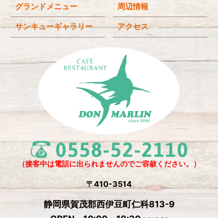
2025年8月
(4)
グランドメニュー
周辺情報
2025年7月
(4)
サンキューギャラリー
アクセス
2025年6月
(3)
2025年4月
(2)
2025年3月
(2)
2025年2月
(6)
2024年12月
(1)
2024年11月
(4)
2024年10月
(1)
2024年9月
(5)
（接客中は電話に出られませんのでご容赦ください。）
2024年8月
(1)
〒410-3514
2024年7月
(2)
静岡県賀茂郡西伊豆町仁科813-9
2024年6月
(4)