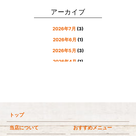
公式LINE登録者様限定６月にお食事された方にサービスクーポン発行
2026/05/31
アーカイブ
2026年7月
(3)
2026年6月
(1)
2026年5月
(3)
2026年4月
(1)
2026年3月
(4)
2026年2月
(5)
2026年1月
(3)
2025年12月
(4)
トップ
2025年11月
(3)
2025年9月
(3)
当店について
おすすめメニュー