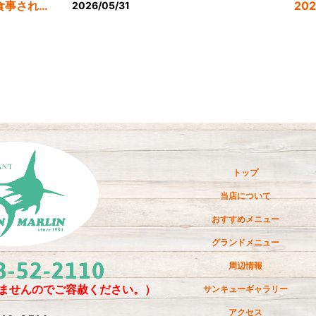
公式LINE登録者様限定６月にお食事された方にサービスクーポン発行
20
2026/05/31
20
20
20
20
20
トップ
20
当店について
20
おすすめメニュー
20
グランドメニュー
20
周辺情報
20
ませんのでご容赦ください。）
サンキューギャラリー
アクセス
20