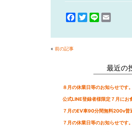
F
T
Li
E
a
w
n
m
c
itt
e
ai
e
er
l
«
前の記事
b
o
最近の
o
k
７月の休業日等のお知らせです