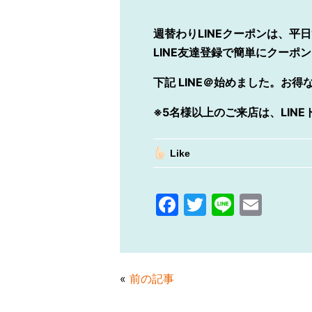
週替わりLINEクーポンは、平日
LINE
友達登録で簡単にクーポン
下記
LINE
＠始めました。
お得
※5名様以上のご来店は、LIN
Like
F
T
Li
E
a
w
n
m
c
itt
e
ai
e
er
l
«
前の記事
b