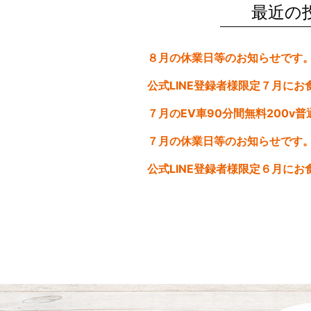
o
最近の
o
k
７月の休業日等のお知らせです