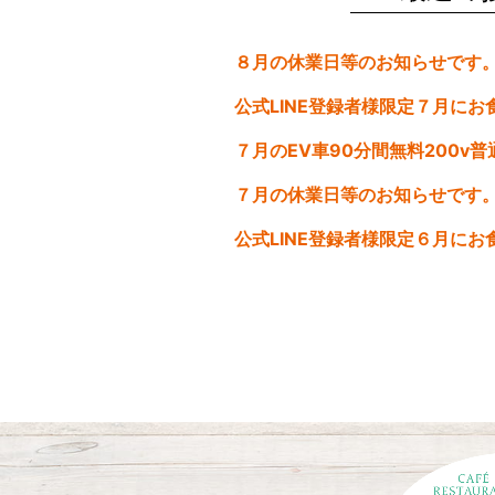
o
k
７月の休業日等のお知らせです