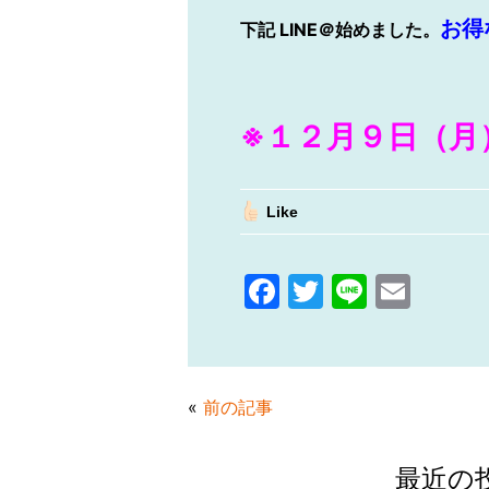
お得
下記
LINE
＠始めました。
※１２月９日（月
Like
F
T
Li
E
a
w
n
m
c
itt
e
ai
e
er
l
«
前の記事
b
o
最近の