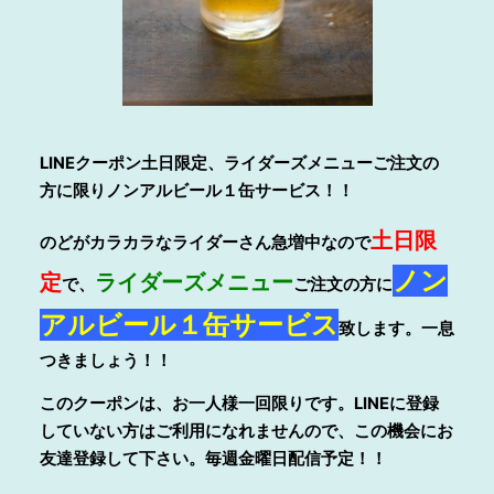
LINE
クーポン土日限定、ライダーズメニューご注文の
方に限りノンアルビール１缶サービス！！
土日限
のどがカラカラなライダーさん急増中なので
ノン
定
ライダーズメニュー
で、
ご注文の方に
アルビール１缶サービス
致します。一息
つきましょう！！
このクーポンは、お一人様一回限りです。LINEに登録
していない方はご利用になれませんので、この機会にお
友達登録して下さい。毎週金曜日配信予定！！