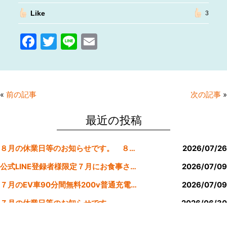
Like
3
F
T
Li
E
a
w
n
m
c
itt
e
ai
e
er
l
«
前の記事
次の記事
»
b
o
最近の投稿
o
８月の休業日等のお知らせです。 ８月より定休日は金曜日のみにします。
2026/07/26
k
公式LINE登録者様限定７月にお食事された方にサービスクーポン発行
2026/07/09
７月のEV車90分間無料200v普通充電クーポン券！！
2026/07/09
７月の休業日等のお知らせです。
2026/06/30
公式LINE登録者様限定６月にお食事された方にサービスクーポン発行
2026/05/31