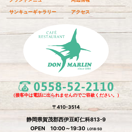
2025年7月
(4)
サンキューギャラリー
アクセス
2025年6月
(3)
2025年4月
(2)
2025年3月
(2)
2025年2月
(6)
2024年12月
(1)
2024年11月
(4)
2024年10月
(1)
2024年9月
(5)
（接客中は電話に出られませんのでご容赦ください。）
2024年8月
(1)
〒410-3514
2024年7月
(2)
静岡県賀茂郡西伊豆町仁科813-9
2024年6月
(4)
OPEN 10:00～19:30
LO18:50