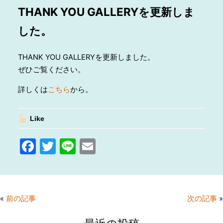
THANK YOU GALLERYを更新しま
した。
THANK YOU GALLERYを更新しました。
ぜひご覧ください。
詳しくは
こちら
から。
Like
F
T
Li
E
a
w
n
m
c
itt
e
ai
e
er
l
«
前の記事
次の記事
»
b