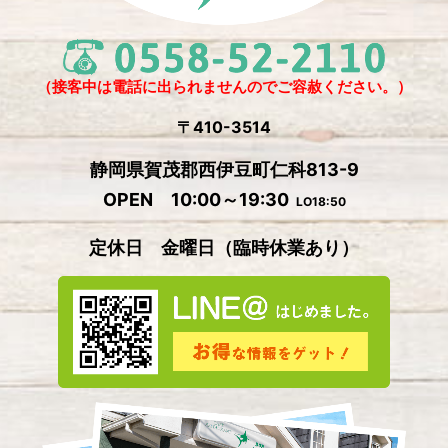
2024年11月
(4)
2024年10月
(1)
2024年9月
(5)
（接客中は電話に出られませんのでご容赦ください。）
2024年8月
(1)
〒410-3514
2024年7月
(2)
静岡県賀茂郡西伊豆町仁科813-9
2024年6月
(4)
OPEN 10:00～19:30
LO18:50
2024年5月
(4)
定休日 金曜日
（
臨時休業あり）
2024年4月
(2)
2024年3月
(5)
2024年2月
(3)
2024年1月
(3)
2023年12月
(4)
2023年11月
(2)