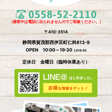
2024年11月
(4)
2024年10月
(1)
2024年9月
(5)
（接客中は電話に出られませんのでご容赦ください。）
2024年8月
(1)
〒410-3514
2024年7月
(2)
静岡県賀茂郡西伊豆町仁科813-9
2024年6月
(4)
OPEN 10:00～19:30
LO18:50
2024年5月
(4)
定休日 金曜日
（
臨時休業あり）
2024年4月
(2)
2024年3月
(5)
2024年2月
(3)
2024年1月
(3)
2023年12月
(4)
2023年11月
(2)