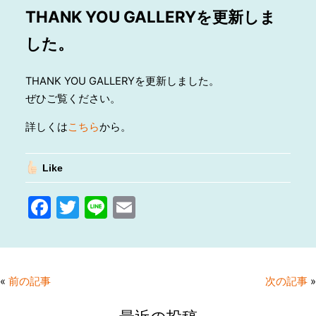
THANK YOU GALLERYを更新しま
した。
THANK YOU GALLERYを更新しました。
ぜひご覧ください。
詳しくは
こちら
から。
Like
F
T
Li
E
a
w
n
m
c
itt
e
ai
e
er
l
«
前の記事
次の記事
»
b