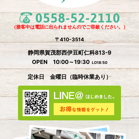
2024年11月
(4)
2024年10月
(1)
2024年9月
(5)
（接客中は電話に出られませんのでご容赦ください。）
2024年8月
(1)
〒410-3514
2024年7月
(2)
静岡県賀茂郡西伊豆町仁科813-9
2024年6月
(4)
OPEN 10:00～19:30
LO18:50
2024年5月
(4)
定休日 金曜日
（
臨時休業あり）
2024年4月
(2)
2024年3月
(5)
2024年2月
(3)
2024年1月
(3)
2023年12月
(4)
2023年11月
(2)