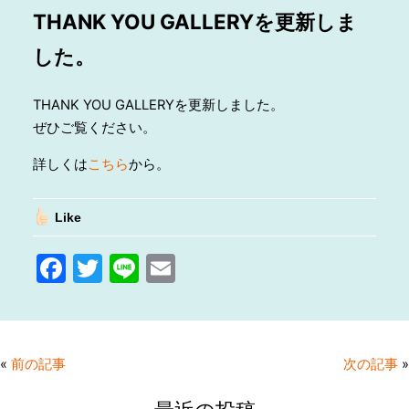
THANK YOU GALLERYを更新しま
した。
THANK YOU GALLERYを更新しました。
ぜひご覧ください。
詳しくは
こちら
から。
Like
F
T
Li
E
a
w
n
m
c
itt
e
ai
e
er
l
«
前の記事
次の記事
»
b