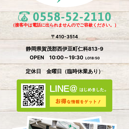
2024年11月
(4)
2024年10月
(1)
2024年9月
(5)
（接客中は電話に出られませんのでご容赦ください。）
2024年8月
(1)
〒410-3514
2024年7月
(2)
静岡県賀茂郡西伊豆町仁科813-9
2024年6月
(4)
OPEN 10:00～19:30
LO18:50
2024年5月
(4)
定休日 金曜日
（
臨時休業あり）
2024年4月
(2)
2024年3月
(5)
2024年2月
(3)
2024年1月
(3)
2023年12月
(4)
2023年11月
(2)