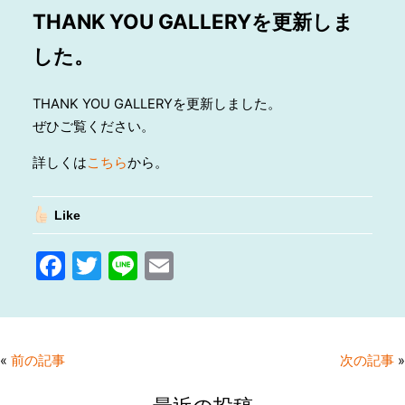
THANK YOU GALLERYを更新しま
した。
THANK YOU GALLERYを更新しました。
ぜひご覧ください。
詳しくは
こちら
から。
Like
F
T
Li
E
a
w
n
m
c
itt
e
ai
e
er
l
«
前の記事
次の記事
»
b