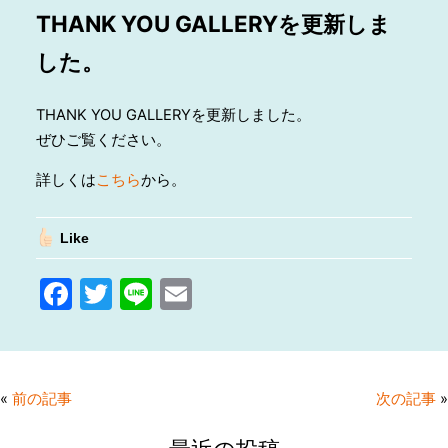
THANK YOU GALLERYを更新しま
した。
THANK YOU GALLERYを更新しました。
ぜひご覧ください。
詳しくは
こちら
から。
Like
F
T
Li
E
a
w
n
m
c
itt
e
ai
e
er
l
«
前の記事
次の記事
»
b