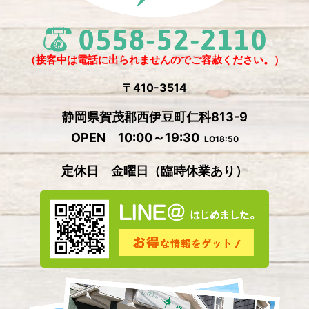
2024年11月
(4)
2024年10月
(1)
2024年9月
(5)
（接客中は電話に出られませんのでご容赦ください。）
2024年8月
(1)
〒410-3514
2024年7月
(2)
静岡県賀茂郡西伊豆町仁科813-9
2024年6月
(4)
OPEN 10:00～19:30
LO18:50
2024年5月
(4)
定休日 金曜日
（
臨時休業あり）
2024年4月
(2)
2024年3月
(5)
2024年2月
(3)
2024年1月
(3)
2023年12月
(4)
2023年11月
(2)