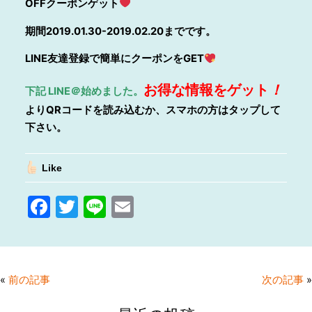
OFFクーポンゲット
期間2019.01.30-2019.02.20までです。
LINE友達登録で簡単にクーポンをGET
お得
な情報をゲット
！
下記
LINE
＠始めました。
よりQRコードを読み込むか、スマホの方はタップして
下さい。
Like
F
T
Li
E
a
w
n
m
c
itt
e
ai
e
er
l
«
前の記事
次の記事
»
b