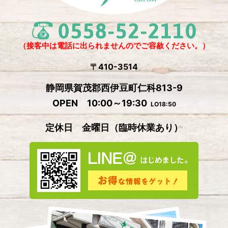
2024年11月
(4)
2024年10月
(1)
2024年9月
(5)
（接客中は電話に出られませんのでご容赦ください。）
2024年8月
(1)
〒410-3514
2024年7月
(2)
静岡県賀茂郡西伊豆町仁科813-9
2024年6月
(4)
OPEN 10:00～19:30
LO18:50
2024年5月
(4)
定休日 金曜日
（
臨時休業あり）
2024年4月
(2)
2024年3月
(5)
2024年2月
(3)
2024年1月
(3)
2023年12月
(4)
2023年11月
(2)