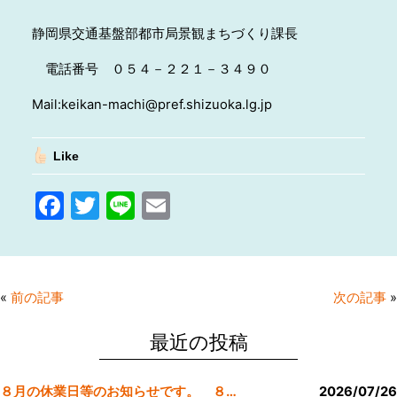
静岡県交通基盤部都市局景観まちづくり課長
電話番号 ０５４－２２１－３４９０
Mail:keikan-machi@pref.shizuoka.lg.jp
Like
F
T
Li
E
a
w
n
m
c
itt
e
ai
e
er
l
«
前の記事
次の記事
»
b
o
最近の投稿
o
８月の休業日等のお知らせです。 ８月より定休日は金曜日のみにします。
2026/07/26