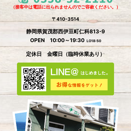
2024年9月
(5)
（接客中は電話に出られませんのでご容赦ください。）
2024年8月
(1)
〒410-3514
2024年7月
(2)
静岡県賀茂郡西伊豆町仁科813-9
2024年6月
(4)
OPEN 10:00～19:30
LO18:50
2024年5月
(4)
定休日 金曜日
（
臨時休業あり）
2024年4月
(2)
2024年3月
(5)
2024年2月
(3)
2024年1月
(3)
2023年12月
(4)
2023年11月
(2)
2023年10月
(5)