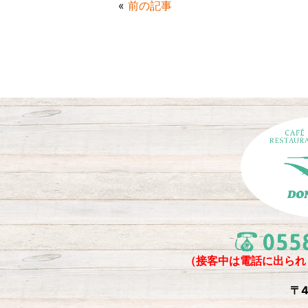
«
前の記事
b
o
o
k
（接客中は電話に出られ
〒4