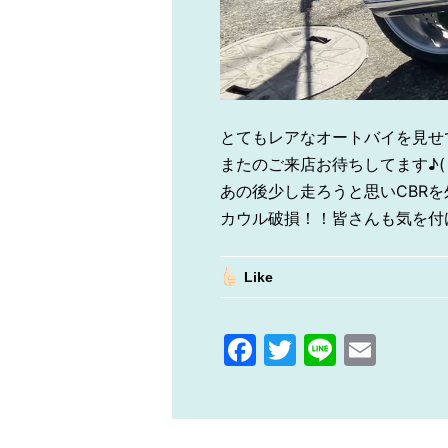
とてもレアなオートバイを見せ
またのご来店お待ちしてます♪( 
あの後少し走ろうと思いCBR
カウル破損！！皆さんも気を付け
Like
F
T
Li
E
a
w
n
m
c
itt
e
ai
e
er
l