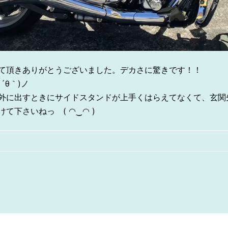
て頂きありがとうございました。デカさに驚きです！！
´θ｀)ノ
を外に出すときにサイドスタンドが上手くはらえてなくて、玄関
て下さいねっ ( ◠‿◠ )