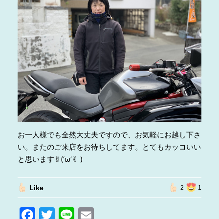
お一人様でも全然大丈夫ですので、お気軽にお越し下さ
い。またのご来店をお待ちしてます。とてもカッコいい
と思います✌︎(‘ω’✌︎ )
Like
2
1
F
T
Li
E