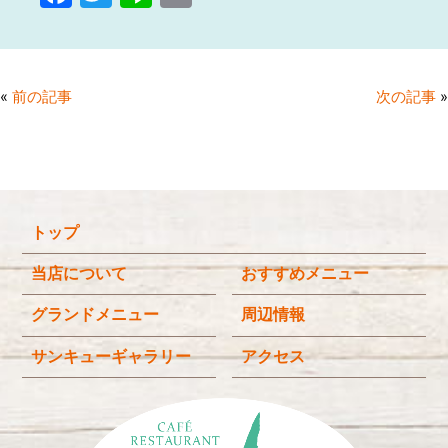
a
w
n
m
c
itt
e
ai
e
er
l
«
前の記事
次の記事
»
b
o
o
k
トップ
当店について
おすすめメニュー
グランドメニュー
周辺情報
サンキューギャラリー
アクセス