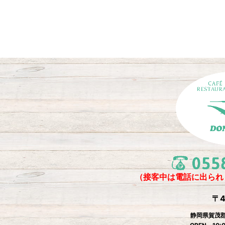
b
o
o
k
（接客中は電話に出られ
〒4
静岡県賀茂郡