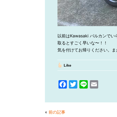
以前はKawasaki バルカ
取るとすごく早いな〜！！
気を付けてお帰りください。また
Like
F
T
Li
E
a
w
n
m
c
itt
e
ai
e
er
l
«
前の記事