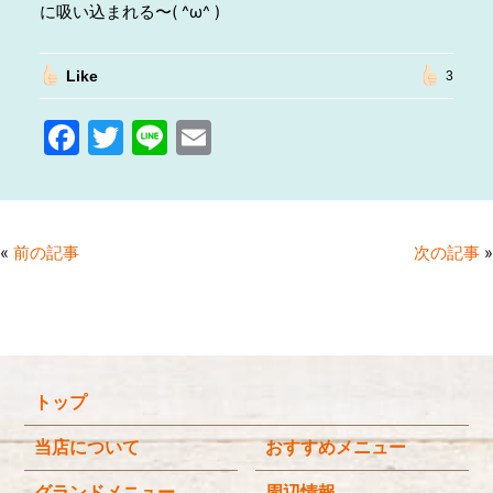
に吸い込まれる〜( ^ω^ )
Like
3
F
T
Li
E
a
w
n
m
c
itt
e
ai
e
er
l
«
前の記事
次の記事
»
b
o
o
k
トップ
当店について
おすすめメニュー
グランドメニュー
周辺情報