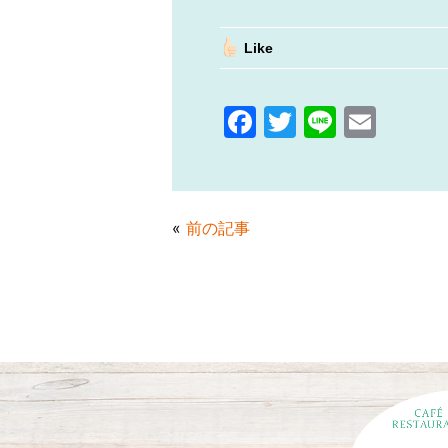
Like
F
T
Li
E
a
w
n
m
c
itt
e
ai
e
er
l
«
前の記事
b
o
o
k