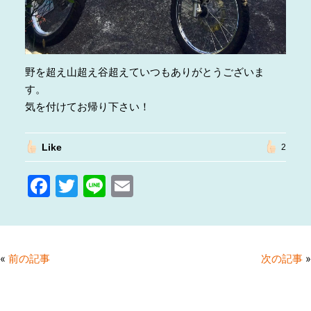
野を超え山超え谷超えていつもありがとうございま
す。
気を付けてお帰り下さい！
Like
2
F
T
Li
E
a
w
n
m
c
itt
e
ai
e
er
l
«
前の記事
次の記事
»
b
o