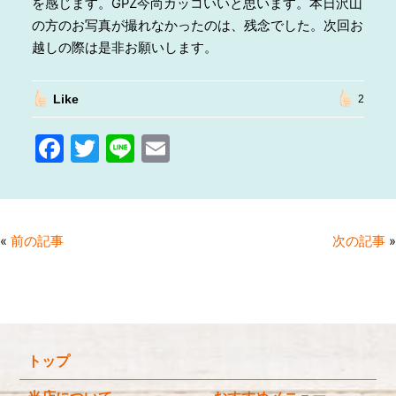
を感じます。GPZ今尚カッコいいと思います。本日沢山
の方のお写真が撮れなかったのは、残念でした。次回お
越しの際は是非お願いします。
Like
2
F
T
Li
E
a
w
n
m
c
itt
e
ai
e
er
l
«
前の記事
次の記事
»
b
o
o
k
トップ