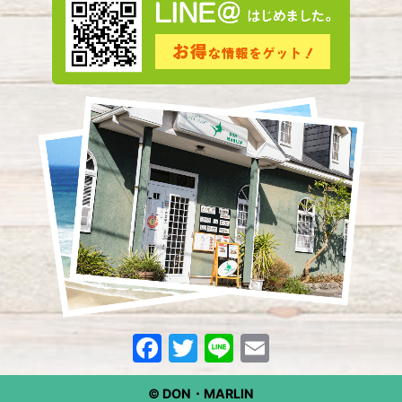
F
T
Li
E
a
w
n
m
© DON・MARLIN