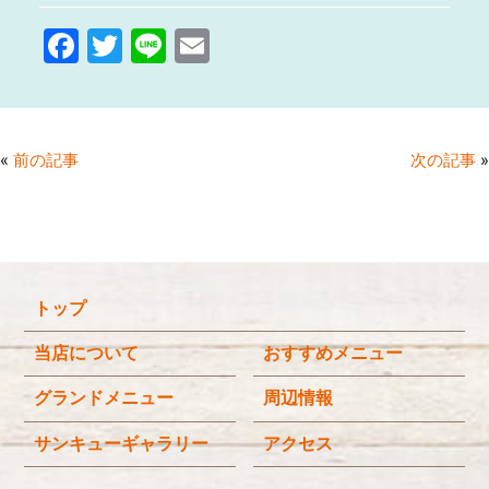
F
T
Li
E
a
w
n
m
c
itt
e
ai
e
er
l
«
前の記事
次の記事
»
b
o
o
k
トップ
当店について
おすすめメニュー
グランドメニュー
周辺情報
サンキューギャラリー
アクセス